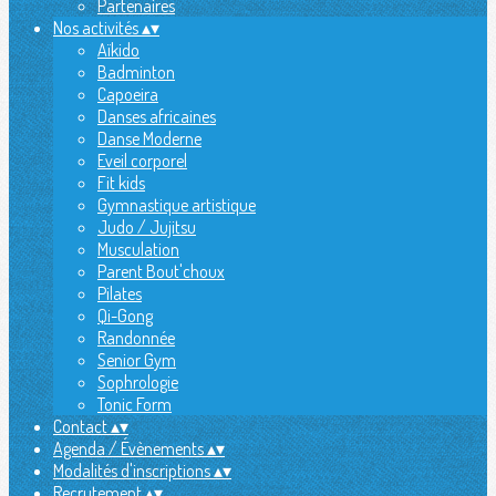
Partenaires
Nos activités
▴
▾
Aïkido
Badminton
Capoeira
Danses africaines
Danse Moderne
Eveil corporel
Fit kids
Gymnastique artistique
Judo / Jujitsu
Musculation
Parent Bout'choux
Pilates
Qi-Gong
Randonnée
Senior Gym
Sophrologie
Tonic Form
Contact
▴
▾
Agenda / Évènements
▴
▾
Modalités d'inscriptions
▴
▾
Recrutement
▴
▾