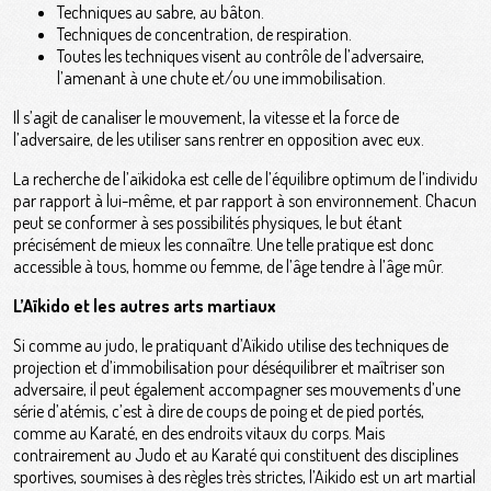
Techniques au sabre, au bâton.
Techniques de concentration, de respiration.
Toutes les techniques visent au contrôle de l’adversaire,
l’amenant à une chute et/ou une immobilisation.
Il s’agit de canaliser le mouvement, la vitesse et la force de
l’adversaire, de les utiliser sans rentrer en opposition avec eux.
La recherche de l’aïkidoka est celle de l’équilibre optimum de l’individu
par rapport à lui-même, et par rapport à son environnement. Chacun
peut se conformer à ses possibilités physiques, le but étant
précisément de mieux les connaître. Une telle pratique est donc
accessible à tous, homme ou femme, de l’âge tendre à l’âge mûr.
L’Aïkido et les autres arts martiaux
Si comme au judo, le pratiquant d’Aïkido utilise des techniques de
projection et d’immobilisation pour déséquilibrer et maîtriser son
adversaire, il peut également accompagner ses mouvements d’une
série d’atémis, c’est à dire de coups de poing et de pied portés,
comme au Karaté, en des endroits vitaux du corps. Mais
contrairement au Judo et au Karaté qui constituent des disciplines
sportives, soumises à des règles très strictes, l’Aikido est un art martial