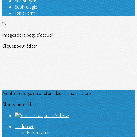
Senior Gym
Sophrologie
Tonic Form
?>
Images de la page d'accueil
Cliquez pour éditer
Ajoutez un logo, un bouton, des réseaux sociaux
Cliquez pour éditer
Le club
▴
▾
Présentation