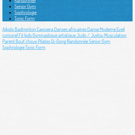
Randonnée
Senior Gym
Sophrologie
Tonic Form
Aïkido
Badminton
Capoeira
Danses africaines
Danse Moderne
Eveil
corporel
Fit kids
Gymnastique artistique
Judo / Jujitsu
Musculation
Parent Bout'choux
Pilates
Qi-Gong
Randonnée
Senior Gym
Sophrologie
Tonic Form