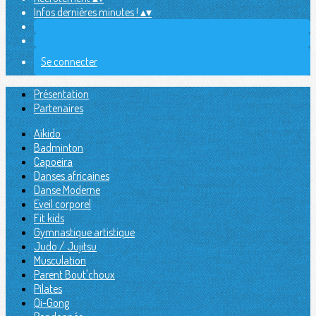
Infos dernières minutes !
▴
▾
Se connecter
Présentation
Partenaires
Aïkido
Badminton
Capoeira
Danses africaines
Danse Moderne
Eveil corporel
Fit kids
Gymnastique artistique
Judo / Jujitsu
Musculation
Parent Bout'choux
Pilates
Qi-Gong