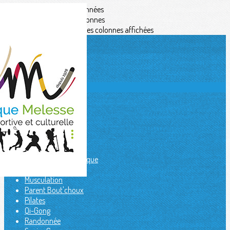
Exporter les lignes sélectionnées
Exporter toutes les colonnes
Exporter uniquement les colonnes affichées
Menu
<
>
Aïkido
Badminton
Capoeira
Danses africaines
Danse Moderne
Eveil corporel
Fit kids
Gymnastique artistique
Judo / Jujitsu
Musculation
Parent Bout'choux
Pilates
Qi-Gong
Randonnée