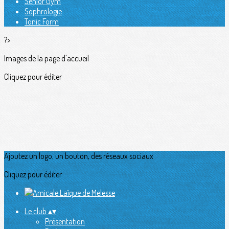
Senior Gym
Sophrologie
Tonic Form
?>
Images de la page d'accueil
Cliquez pour éditer
Ajoutez un logo, un bouton, des réseaux sociaux
Cliquez pour éditer
Le club
▴
▾
Présentation