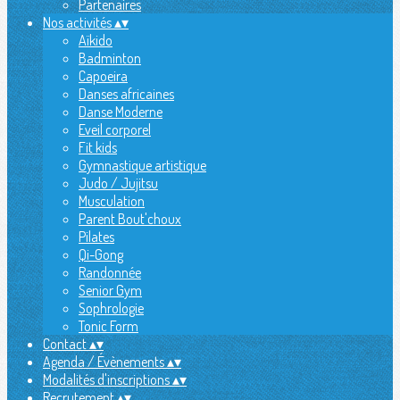
Partenaires
Nos activités
▴
▾
Aïkido
Badminton
Capoeira
Danses africaines
Danse Moderne
Eveil corporel
Fit kids
Gymnastique artistique
Judo / Jujitsu
Musculation
Parent Bout'choux
Pilates
Qi-Gong
Randonnée
Senior Gym
Sophrologie
Tonic Form
Contact
▴
▾
Agenda / Évènements
▴
▾
Modalités d'inscriptions
▴
▾
Recrutement
▴
▾