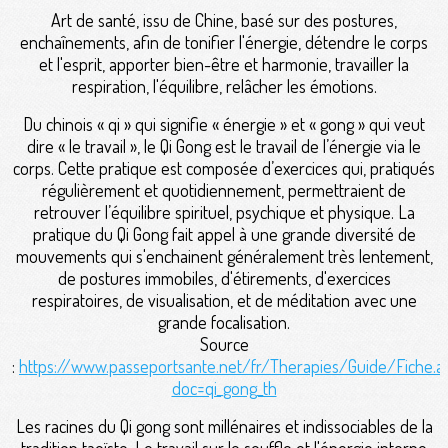
Art de santé, issu de Chine, basé sur des postures,
enchaînements, afin de tonifier l'énergie, détendre le corps
et l'esprit, apporter bien-être et harmonie, travailler la
respiration, l'équilibre, relâcher les émotions.
Du chinois « qi » qui signifie « énergie » et « gong » qui veut
dire « le travail », le Qi Gong est le travail de l’énergie via le
corps. Cette pratique est composée d’exercices qui, pratiqués
régulièrement et quotidiennement, permettraient de
retrouver l’équilibre spirituel, psychique et physique. La
pratique du Qi Gong fait appel à une grande diversité de
mouvements qui s'enchainent généralement très lentement,
de postures immobiles, d'étirements, d'exercices
respiratoires, de visualisation, et de méditation avec une
grande focalisation.
Source
:
https://www.passeportsante.net/fr/Therapies/Guide/Fiche.a
doc=qi_gong_th
Les racines du Qi gong sont millénaires et indissociables de la
tradition taoïste. Le travail sur le souffle et l'énergie interne