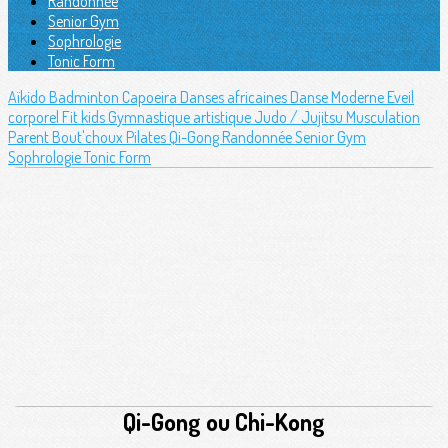
Randonnée
Senior Gym
Sophrologie
Tonic Form
Aïkido
Badminton
Capoeira
Danses africaines
Danse Moderne
Eveil
corporel
Fit kids
Gymnastique artistique
Judo / Jujitsu
Musculation
Parent Bout'choux
Pilates
Qi-Gong
Randonnée
Senior Gym
Sophrologie
Tonic Form
Qi-Gong ou Chi-Kong