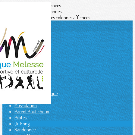
Exporter les lignes sélectionnées
Exporter toutes les colonnes
Exporter uniquement les colonnes affichées
Menu
<
>
Aïkido
Badminton
Capoeira
Danses africaines
Danse Moderne
Eveil corporel
Fit kids
Gymnastique artistique
Judo / Jujitsu
Musculation
Parent Bout'choux
Pilates
Qi-Gong
Randonnée