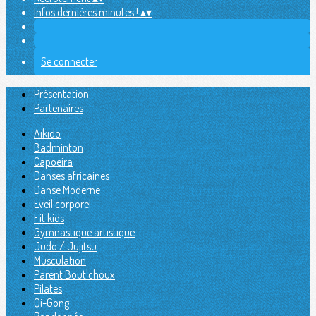
Infos dernières minutes !
▴
▾
Se connecter
Présentation
Partenaires
Aïkido
Badminton
Capoeira
Danses africaines
Danse Moderne
Eveil corporel
Fit kids
Gymnastique artistique
Judo / Jujitsu
Musculation
Parent Bout'choux
Pilates
Qi-Gong