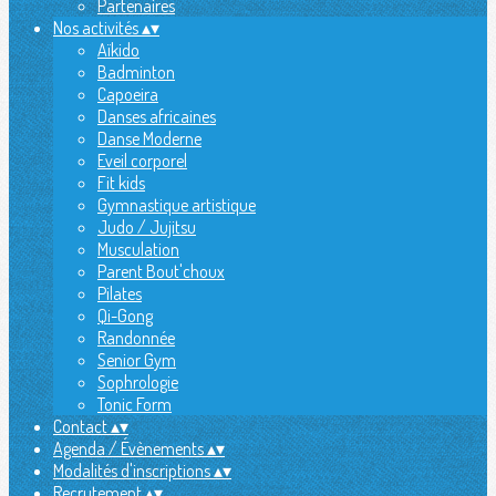
Partenaires
Nos activités
▴
▾
Aïkido
Badminton
Capoeira
Danses africaines
Danse Moderne
Eveil corporel
Fit kids
Gymnastique artistique
Judo / Jujitsu
Musculation
Parent Bout'choux
Pilates
Qi-Gong
Randonnée
Senior Gym
Sophrologie
Tonic Form
Contact
▴
▾
Agenda / Évènements
▴
▾
Modalités d'inscriptions
▴
▾
Recrutement
▴
▾