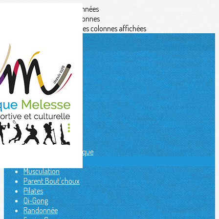
Exporter les lignes sélectionnées
Exporter toutes les colonnes
Exporter uniquement les colonnes affichées
Menu
<
>
Aïkido
Badminton
Capoeira
Danses africaines
Danse Moderne
Eveil corporel
Fit kids
Gymnastique artistique
Judo / Jujitsu
Musculation
Parent Bout'choux
Pilates
Qi-Gong
Randonnée