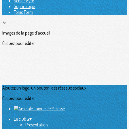
Senior Gym
Sophrologie
Tonic Form
?>
Images de la page d'accueil
Cliquez pour éditer
Ajoutez un logo, un bouton, des réseaux sociaux
Cliquez pour éditer
Le club
▴
▾
Présentation