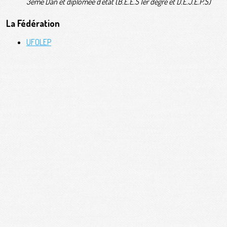
3ème Dan et diplômée d'état (B.E.E.S 1er degré et D.E.J.E.P.S)
La Fédération
UFOLEP