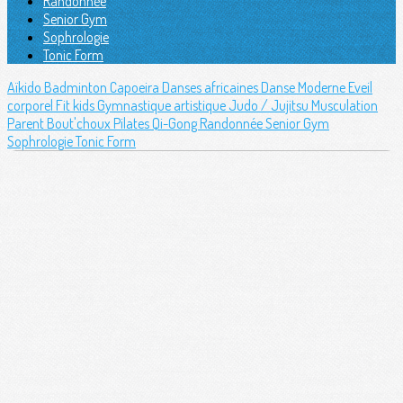
Randonnée
Senior Gym
Sophrologie
Tonic Form
Aïkido
Badminton
Capoeira
Danses africaines
Danse Moderne
Eveil
corporel
Fit kids
Gymnastique artistique
Judo / Jujitsu
Musculation
Parent Bout'choux
Pilates
Qi-Gong
Randonnée
Senior Gym
Sophrologie
Tonic Form