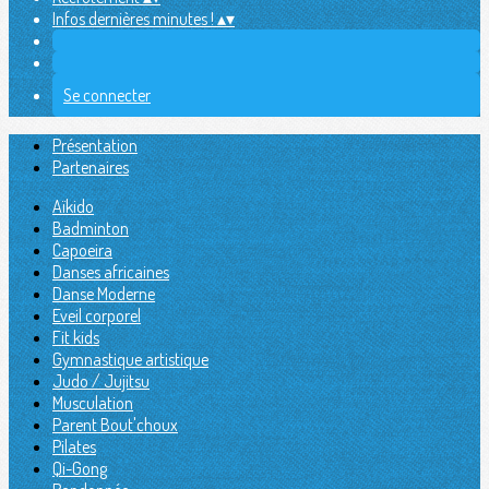
Infos dernières minutes !
▴
▾
Se connecter
Présentation
Partenaires
Aïkido
Badminton
Capoeira
Danses africaines
Danse Moderne
Eveil corporel
Fit kids
Gymnastique artistique
Judo / Jujitsu
Musculation
Parent Bout'choux
Pilates
Qi-Gong