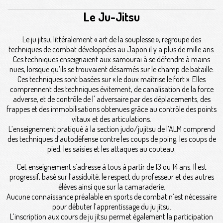
Le Ju-Jitsu
Le ju jitsu, littéralement « art de la souplesse », regroupe des
techniques de combat développées au Japon il y a plus de mille ans.
Ces techniques enseignaient aux samouraï à se défendre à mains
nues, lorsque qu’ils se trouvaient désarmés sur le champ de bataille.
Ces techniques sont basées sur « le doux maîtrise le fort ». Elles
comprennent des techniques évitement, de canalisation de la force
adverse, et de contrôle de l' adversaire par des déplacements, des
frappes et des immobilisations obtenues grâce au contrôle des points
vitaux et des articulations.
L’enseignement pratiqué à la section judo/jujitsu de l’ALM comprend
des techniques d’autodéfense contre les coups de poing, les coups de
pied, les saisies et les attaques au couteau.
Cet enseignement s’adresse à tous à partir de 13 ou 14 ans. Il est
progressif, basé sur l’assiduité, le respect du professeur et des autres
élèves ainsi que sur la camaraderie.
Aucune connaissance préalable en sports de combat n’est nécessaire
pour débuter l’apprentissage du ju jitsu.
L’inscription aux cours de ju jitsu permet également la participation